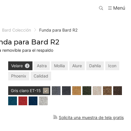
Menú
Bard Colección
Funda para Bard R2
nda para Bard R2
 removible para el respaldo
Velare
Astra
Mollia
Alure
Dahlia
Icon
Phoenix
Calidad
Gris claro
ET-15
Solicita una muestra de tela gratis