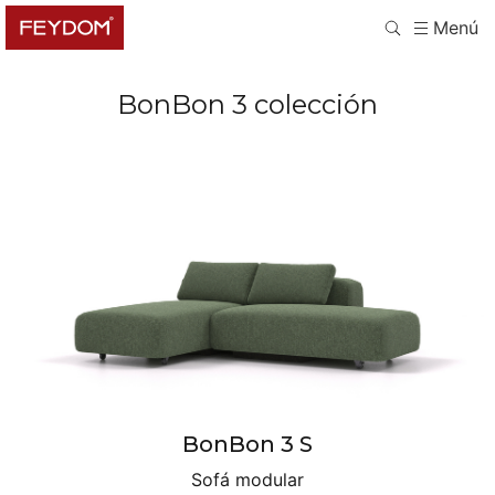
Menú
BonBon 3
colección
BonBon 3 S
Sofá modular