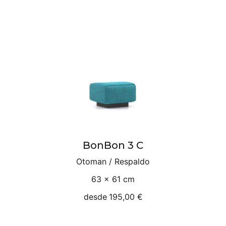
BonBon 3 C
Otoman / Respaldo
63 × 61 cm
desde
195,00 €