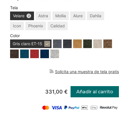
Tela
Velare
Astra
Mollia
Alure
Dahlia
Icon
Phoenix
Calidad
Color
Gris claro
ET-15
Solicita una muestra de tela gratis
331,00 €
Añadir al carrito