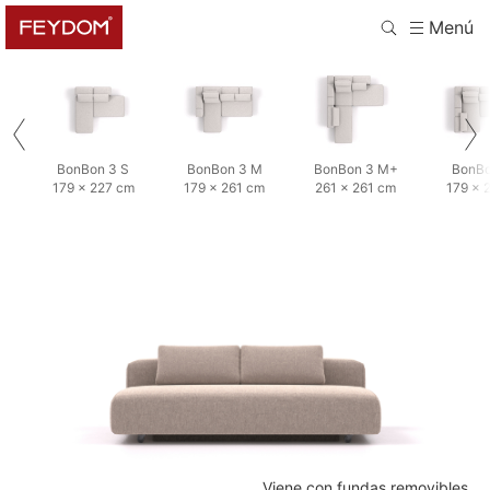
Menú
BonBon 3 S
BonBon 3 M
BonBon 3 M+
BonBo
179 × 227 cm
179 × 261 cm
261 × 261 cm
179 × 
Viene con fundas removibles