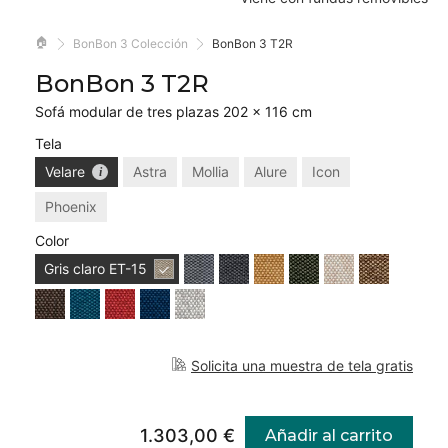
🏠
BonBon 3 Colección
BonBon 3 T2R
BonBon 3 T2R
Sofá modular de tres plazas 202 × 116 cm
Tela
Velare
Astra
Mollia
Alure
Icon
Phoenix
Color
Gris claro
ET-15
Solicita una muestra de tela gratis
1.303,00 €
Añadir al carrito