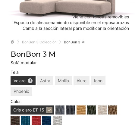
Viene con fundas removibles
Espacio de almacenamiento disponible en el reposabrazos
Cambia la sección lateral para modificar la orientación
🏠
BonBon 3 Colección
BonBon 3 M
BonBon 3 M
Sofá modular
Tela
Velare
Astra
Mollia
Alure
Icon
Phoenix
Color
Gris claro
ET-15