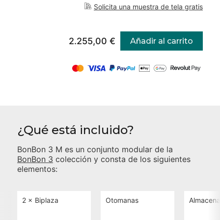
Solicita una muestra de tela gratis
2.255,00 €
Añadir al carrito
¿Qué está incluido?
BonBon 3 M
es un conjunto modular de la
BonBon 3
colección y consta de los siguientes
elementos:
2 ×
Biplaza
Otomanas
Almacena