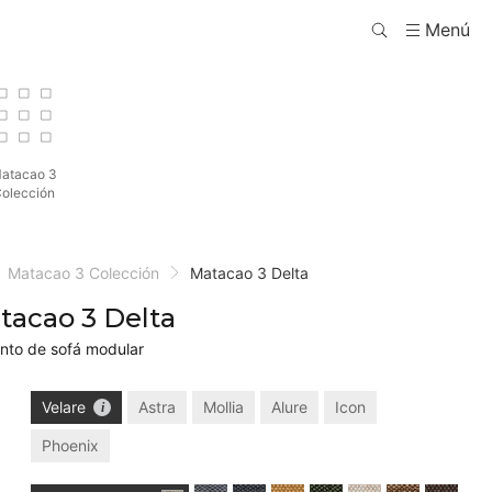
Menú
atacao 3
olección
Matacao 3 Colección
Matacao 3 Delta
tacao 3 Delta
nto de sofá modular
Velare
Astra
Mollia
Alure
Icon
Phoenix