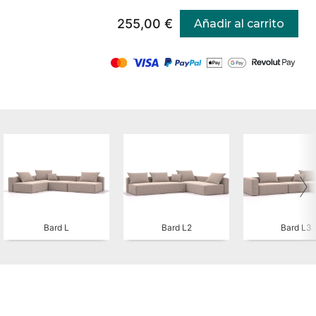
255,00 €
Añadir al carrito
Bard L
Bard L2
Bard L3