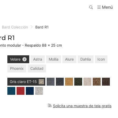
Menú
Bard Colección
Bard R1
rd R1
nto modular - Respaldo 88 × 25 cm
Velare
Astra
Mollia
Alure
Dahlia
Icon
Phoenix
Calidad
Gris claro
ET-15
Solicita una muestra de tela gratis