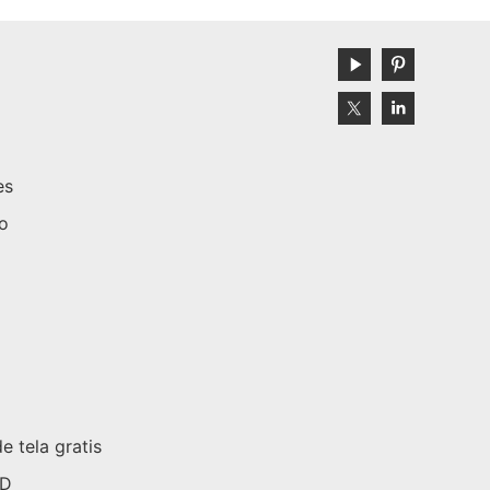
es
to
e tela gratis
3D