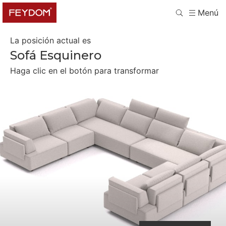
Menú
La posición actual es
Sofá Esquinero
Haga clic en el botón para transformar
Asientos Separados
Cuatro Camas Individuales
Dos camas dobles