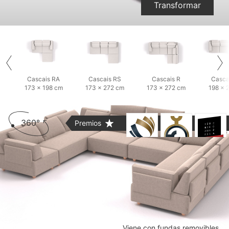
Transformar
Cascais RA
Cascais RS
Cascais R
Casca
173 × 198 cm
173 × 272 cm
173 × 272 cm
198 × 
360°
Premios
Viene con fundas removibles