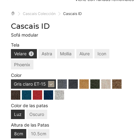
🏠
Cascais Colección
Cascais ID
Cascais ID
Sofá modular
Tela
Velare
Astra
Mollia
Alure
Icon
Phoenix
Color
Gris claro
ET-15
Color de las patas
Luz
Oscuro
Altura de las Patas
8cm
10.5cm