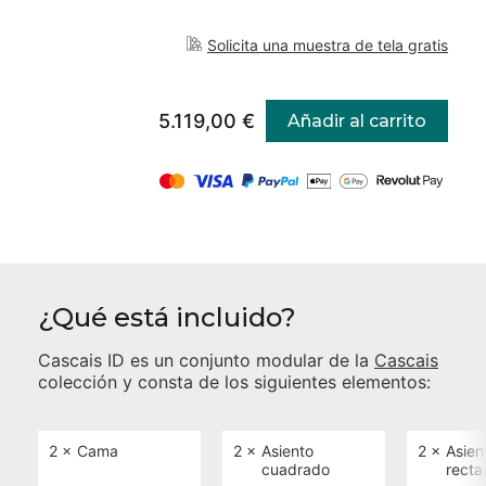
Solicita una muestra de tela gratis
5.119,00 €
Añadir al carrito
¿Qué está incluido?
Cascais ID
es un conjunto modular de la
Cascais
colección y consta de los siguientes elementos:
2 ×
Cama
2 ×
Asiento
2 ×
Asien
cuadrado
recta