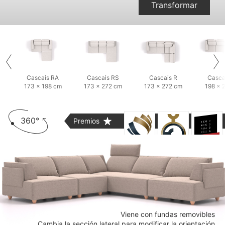
Transformar
Cascais RA
Cascais RS
Cascais R
Casca
173 × 198 cm
173 × 272 cm
173 × 272 cm
198 × 
360°
Premios
Viene con fundas removibles
Cambia la sección lateral para modificar la orientación