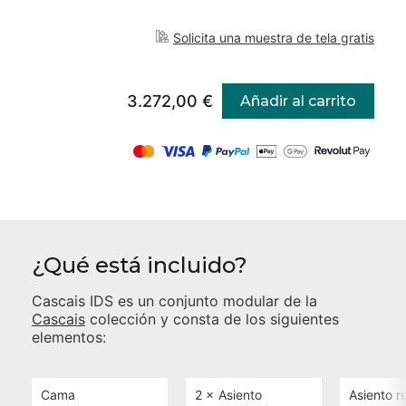
Solicita una muestra de tela gratis
3.272,00 €
Añadir al carrito
¿Qué está incluido?
Cascais IDS
es un conjunto modular de la
Cascais
colección y consta de los siguientes
elementos:
Cama
2 ×
Asiento
Asiento r