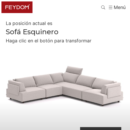
Menú
La posición actual es
Sofá Esquinero
Haga clic en el botón para transformar
Separate Seaters and Armchair
Asientos Separados
Cama Doble y Sillón