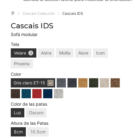
🏠
Cascais Colección
Cascais IDS
Cascais IDS
Sofá modular
Tela
Velare
Astra
Mollia
Alure
Icon
Phoenix
Color
Gris claro
ET-15
Color de las patas
Luz
Oscuro
Altura de las Patas
8cm
10.5cm