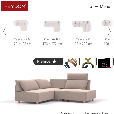
Menú
Cascais RA
Cascais RS
Cascais R
Casca
173 × 198 cm
173 × 272 cm
173 × 272 cm
198 × 
Premios
Viene con fundas removibles