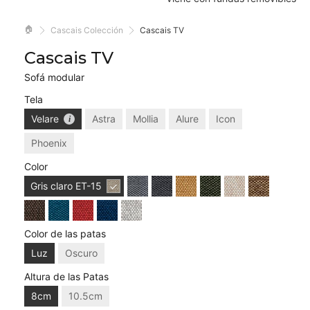
🏠
Cascais Colección
Cascais TV
Cascais TV
Sofá modular
Tela
Velare
Astra
Mollia
Alure
Icon
Phoenix
Color
Gris claro
ET-15
Color de las patas
Luz
Oscuro
Altura de las Patas
8cm
10.5cm