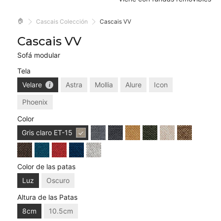
🏠
Cascais Colección
Cascais VV
Cascais VV
Sofá modular
Tela
Velare
Astra
Mollia
Alure
Icon
Phoenix
Color
Gris claro
ET-15
Color de las patas
Luz
Oscuro
Altura de las Patas
8cm
10.5cm