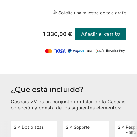
Solicita una muestra de tela gratis
1.330,00 €
Añadir al carrito
¿Qué está incluido?
Cascais VV
es un conjunto modular de la
Cascais
colección y consta de los siguientes elementos:
2 ×
Dos plazas
2 ×
Soporte
2 ×
Respa
- alto